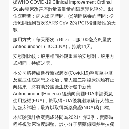
據WHO COVID-19 Clinical Improvement Ordinal
Scale臨床改善序數量表測量的臨床變化評分。(b)
住院時間：病人出院時間。(c)清除病毒的時間 : 從
治療開始到首次SARS CoV 2的 PCR檢測陰性的天
數。
服用方式：每天兩次（BID）口服100毫克劑量的
Antroquinonol (HOCENA)，持續14天。
安慰劑比較：服用相同外觀重量的安慰劑，服用方
式相同，持續14天。
本公司將持續進行新冠肺炎(Covid-19)輕度至中度
及重症住院病患之收治，若人體二期臨床試驗有正
向結果，將有助於國鼎生技研發中新藥
Antroquinonol(Hocena) 後續向美國FDA申請緊急
使用授權(EUA)，於取得EUA後將繼續執行人體三
期臨床試驗，最終以取得新藥藥證(NDA)為目標。
本試驗預計收案完成時間為2021年第3季，實際時
程將視臨床進度調整。該小分子新藥係國鼎生技獨