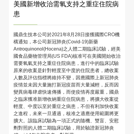
美國新增收治需氧支持之重症住院病
患
國鼎生技本公司於2021年8月28日接獲國際CRO機
構通知，本公司新冠肺炎(Covid-19)新藥
Antroquinonol(Hocena)之人體二期臨床試驗，經美
國食品藥物管理局(US FDA)核准可在美國開始收治
需要氧氣支持之重症住院病患，進行中的臨床試驗
原來的收案是針對輕度至中度的住院患者，總收案
人數及評估指標將維持不變，因應國際上新冠肺炎
疫情並未因大量施打新冠疫苗而大量減輕，反而因
變異病毒肆虐快速傳播，而使疫情再度嚴重，國鼎
之臨床獲准新增收納重症住院病患，將擴大收案從
輕度、中度以至於重症之病患，不但有利加快收案
之進程，未來一旦通過，核准之適應使用範圍將更
擴大。該臨床試驗為一項正式的隨機、雙盲、安慰
劑對照的人體二期臨床試驗，用於驗證新冠肺炎