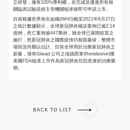
立研發，擁有100%專利權，在完成並通過所有相
關臨床試驗並經主管機關核准後即可申請上市。
目前根據世界衛生組織(WHO)截至2021年8月27日
之統計數據顯示，全球新冠肺炎確診案例已逾2.14
億例，死亡案例逾447萬例，雖全球已展開疫苗之
施打，然新冠肺炎之國際疫情仍相當嚴竣，整體市
場狀況尚難以估計。目前全球用於治療新冠肺炎之
新藥，僅有Gilead 公司之瑞德西韋(Remdesivir)獲
美國FDA核准上市作為新冠肺炎住院患者的治療藥
物。
BACK TO LIST