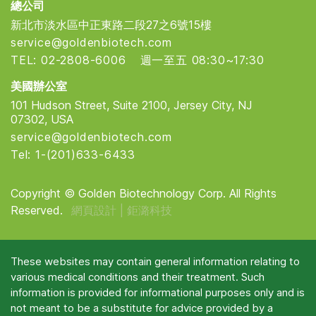
總公司
新北市淡水區中正東路二段27之6號15樓
service@goldenbiotech.com
TEL: 02-2808-6006
週一至五 08:30~17:30
美國辦公室
101 Hudson Street, Suite 2100, Jersey City, NJ
07302, USA
service@goldenbiotech.com
Tel: 1-(201)633-6433
Copyright © Golden Biotechnology Corp. All Rights
Reserved.
網頁設計 |
鉅潞科技
These websites may contain general information relating to
various medical conditions and their treatment. Such
information is provided for informational purposes only and is
not meant to be a substitute for advice provided by a