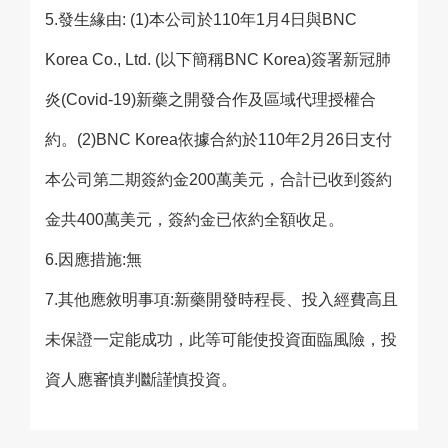
5.發生緣由: (1)本公司於110年1月4日與BNC
Korea Co., Ltd. (以下簡稱BNC Korea)簽署新冠肺
炎(Covid-19)新藥之開發合作及區域代理授權合
約。(2)BNC Korea依據合約於110年2月26日支付
本公司第二期簽約金200萬美元，合計已收到簽約
金共400萬美元，簽約金已依約全額收足。
6.因應措施:無
7.其他應敘明事項:新藥開發時程長、投入經費高且
未保證一定能成功，此等可能使投資面臨風險，投
資人應審慎判斷謹慎投資。