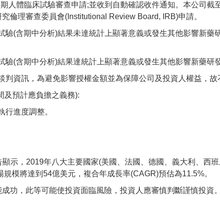
三期人體臨床試驗審查申請;並收到自動確認收件通知。本公司截至1
(Institutional Review Board, IRB)申請。
試驗(含期中分析)結果未達統計上顯著意義或發生其他影響新藥
試驗(含期中分析)結果達統計上顯著意義或發生其他影響新藥研
談判資訊，為避免影響授權金額並為保障公司及投資人權益，故
及預計應負擔之義務):
執行進度調整。
究報告顯示，2019年八大主要國家(美國、法國、德國、義大利、西
規模將達到54億美元，複合年成長率(CAGR)預估為11.5%。
能成功，此等可能使投資面臨風險，投資人應審慎判斷謹慎投資