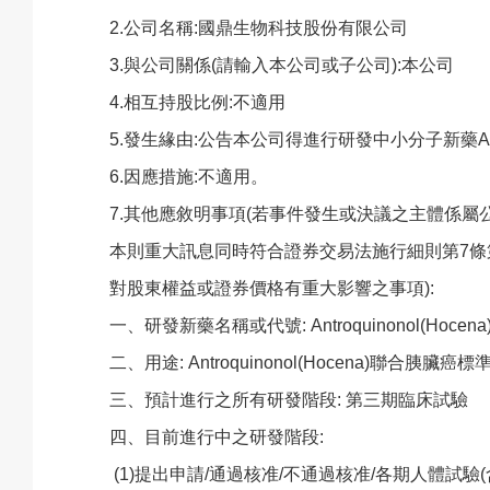
2.
公司名稱:國鼎生物科技股份有限公司
3.
與公司關係(請輸入本公司或子公司):本公司
4.
相互持股比例:不適用
5.
發生緣由:公告本公司得進行研發中小分子新藥Antro
6.
因應措施:不適用。
7.
其他應敘明事項(若事件發生或決議之主體係屬
本則重大訊息同時符合證券交易法施行細則第7條
對股東權益或證券價格有重大影響之事項):
一、研發新藥名稱或代號: Antroquinonol(Hocena
二、用途: Antroquinonol(Hocena)
三、預計進行之所有研發階段: 第三期臨床試驗
四、目前進行中之研發階段:
(1)
提出申請/通過核准/不通過核准/各期人體試驗(含期