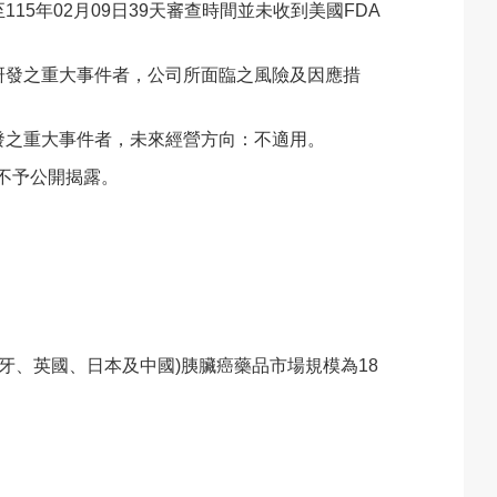
15年02月09日39天審查時間並未收到美國FDA
研發之重大事件者，公司所面臨之風險及因應措
發之重大事件者，未來經營方向：不適用。
不予公開揭露。
班牙、英國、日本及中國)胰臟癌藥品市場規模為18
。