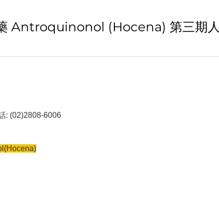
troquinonol (Hocena) 第三
2)2808-6006
Hocena)