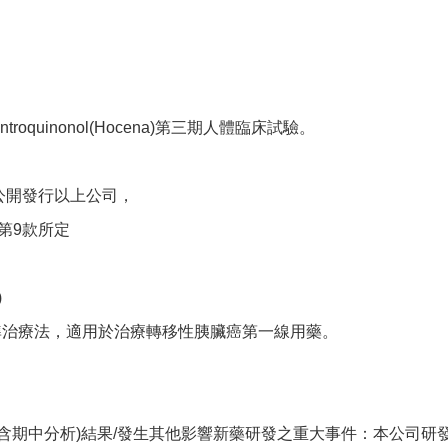
quinonol(Hocena)第三期人體臨床試驗。
公開發行以上公司，
第9款所定
)
聯合胰臟癌標準治療法，適用於治療轉移性胰臟癌第一線用藥。
中分析)結果/發生其他影響新藥研發之重大事件：本公司研發中小分子新藥A