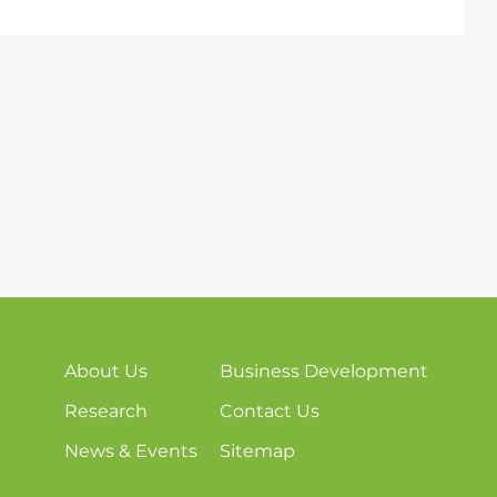
About Us
Business Development
Research
Contact Us
News & Events
Sitemap