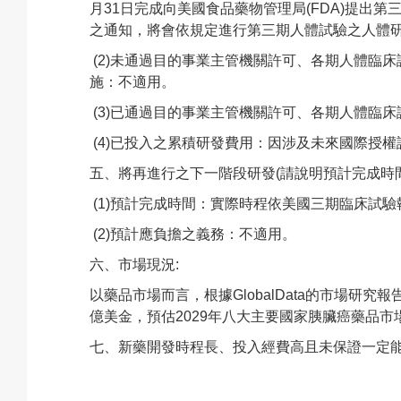
月31日完成向美國食品藥物管理局(FDA)提出第
之通知，將會依規定進行第三期人體試驗之人體研究倫理審查委員會
(2)
未通過目的事業主管機關許可、各期人體臨床
施：不適用。
(3)
已通過目的事業主管機關許可、各期人體臨床
(4)
已投入之累積研發費用：因涉及未來國際授權
五、將再進行之下一階段研發(請說明預計完成時間
(1)
預計完成時間：實際時程依美國三期臨床試驗
(2)
預計應負擔之義務：不適用。
六、市場現況:
以藥品市場而言，根據GlobalData的市場研
億美金，預估2029年八大主要國家胰臟癌藥品市場
七、新藥開發時程長、投入經費高且未保證一定