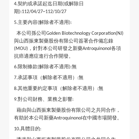
契約或承諾起迄日期
或解除日
4.
(
期
):112/04/27~112/10/27
主要內容
解除者不適用
5.
(
):
本公司孫公司
Golden Biotechnology Corporation(NJ)
與山西振東製藥股份
有限公司簽署合作備忘錄
，針對本公司研發之新藥
各項
(MOU)
Antroquinonol
抗癌適應症進行合作開發。
限制條款
解除者不適用
無
6.
(
):
承諾事項（解除者不適用）
無
7.
:
其他重要約定事項（解除者不適用）
無
8.
:
對公司財務、業務之影響
9.
:
藉由與山西振東製藥股份有限公司之共同合作，
有助於本公司新藥
在中國市場開發。
Antroquinonol
具體目的
10.
: