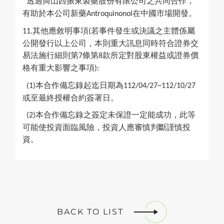
透過與山西振東製藥股份有限公司之共同合作，
有助於本公司新藥
在中國市場開發。
Antroquinonol
其他應敘明事項
若事件發生或決議之主體係屬
11.
(
公開發行以上公司，
本則重大訊息同時符合證券交
易法施行細則第
條第
款所定
對股東權益或證券價
7
8
格有重大影響之事項
):
本合作備忘錄起迄日期為
(1)
112/04/27~112/10/27
或至最終授權合約簽署
日。
本合作備忘錄之簽定未保證一定能成功，此等
(2)
可能使投資面臨風險，投資
人應審慎判斷謹慎投
資。
BACK TO LIST