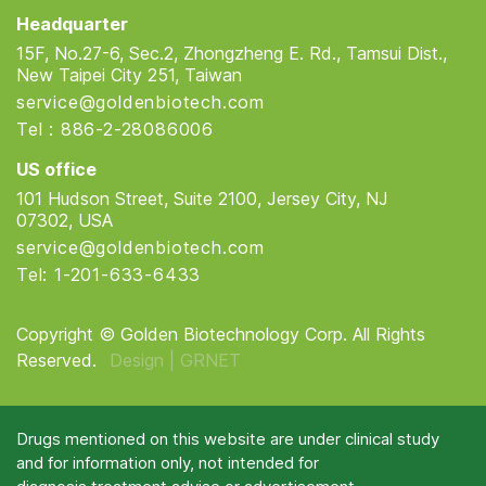
Headquarter
15F, No.27-6, Sec.2, Zhongzheng E. Rd., Tamsui Dist.,
New Taipei City 251, Taiwan
service@goldenbiotech.com
Tel : 886-2-28086006
US office
101 Hudson Street, Suite 2100, Jersey City, NJ
07302, USA
service@goldenbiotech.com
Tel: 1-201-633-6433
Copyright © Golden Biotechnology Corp. All Rights
Reserved.
Design |
GRNET
Drugs mentioned on this website are under clinical study
and for information only, not intended for